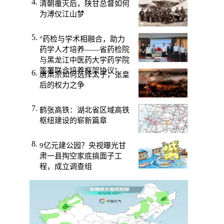
清朝覆灭后，陕甘总督如何
为溥仪江山梦
"药检与学术相融合，助力
药学人才培养——省药检院
与黑龙江中医药大学药学院
签署联合培养框架协议"
唐肃宗如何选择太子，张皇
后的权力之争
鹤张高铁：湖北省区域高铁
枢纽建设的崭新篇章
9亿元建公园？央视曝光甘
肃一县掏空家底搞面子工
程，成立调查组