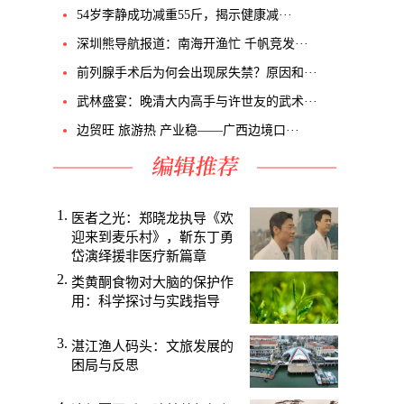
54岁李静成功减重55斤，揭示健康减···
深圳熊导航报道：南海开渔忙 千帆竞发···
前列腺手术后为何会出现尿失禁？原因和···
武林盛宴：晚清大内高手与许世友的武术···
边贸旺 旅游热 产业稳——广西边境口···
医者之光：郑晓龙执导《欢
迎来到麦乐村》，靳东丁勇
岱演绎援非医疗新篇章
类黄酮食物对大脑的保护作
用：科学探讨与实践指导
湛江渔人码头：文旅发展的
困局与反思