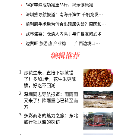
54岁李静成功减重55斤，揭示健康减···
深圳熊导航报道：南海开渔忙 千帆竞发···
前列腺手术后为何会出现尿失禁？原因和···
武林盛宴：晚清大内高手与许世友的武术···
边贸旺 旅游热 产业稳——广西边境口···
炒花生米，直接下锅就错
了！多加1步，花生米更酥
脆，好吃不回潮
深圳同志导航报道：雨雨雨
又来了！降雨重心已转至南
方
多彩商洛的魅力之旅：东北
旅行社联盟的探访