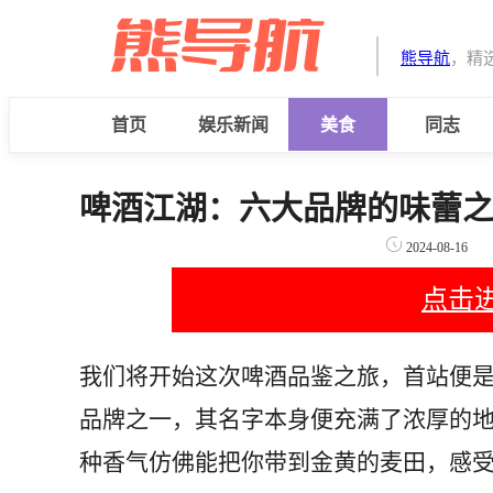
熊导航
，精
首页
娱乐新闻
美食
同志
啤酒江湖：六大品牌的味蕾
2024-08-16
点击
我们将开始这次啤酒品鉴之旅，首站便
品牌之一，其名字本身便充满了浓厚的
种香气仿佛能把你带到金黄的麦田，感