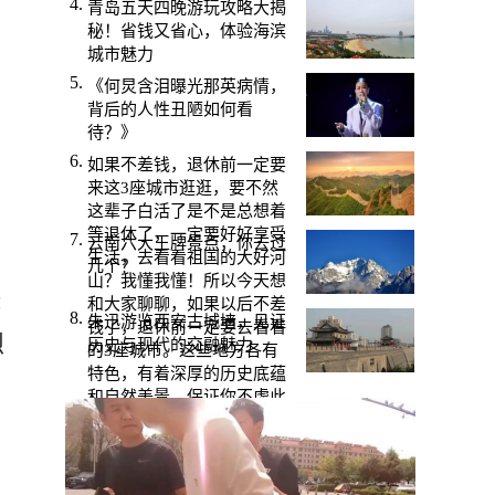
青岛五天四晚游玩攻略大揭
秘！省钱又省心，体验海滨
城市魅力
《何炅含泪曝光那英病情，
背后的人性丑陋如何看
待？》
如果不差钱，退休前一定要
来这3座城市逛逛，要不然
这辈子白活了是不是总想着
等退休了，一定要好好享受
云南六大王牌景点，你去过
生活，去看看祖国的大好河
几个？
山？我懂我懂！所以今天想
绿
和大家聊聊，如果以后不差
朱迅游览西安古城墙，见证
钱了，退休前一定要去看看
烈
历史与现代的交融魅力
的3座城市。这些地方各有
特色，有着深厚的历史底蕴
和自然美景，保证你不虚此
行！