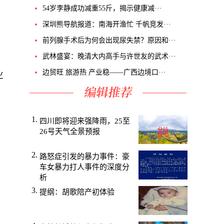
54岁李静成功减重55斤，揭示健康减···
深圳熊导航报道：南海开渔忙 千帆竞发···
前列腺手术后为何会出现尿失禁？原因和···
武林盛宴：晚清大内高手与许世友的武术···
业
边贸旺 旅游热 产业稳——广西边境口···
四川即将迎来强降雨，25至
26号天气全景预报
路怒症引发的暴力事件：豪
车女暴力打人事件的深度分
析
提纲：胡歌陪产初体验