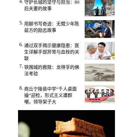
守护长城的坚守与担当：80
后夫妻的故事
用脚书写奇迹：无臂少年陈
兹方的励志故事
通过双手揭示健康隐患：医
生详解手部异常与血栓的关
联
铁围城的救赎：龙得孚的佛
法考验
商丘宁陵县中学“千人桌面
操”迎检，形式主义遭群
嘲，领导架子大