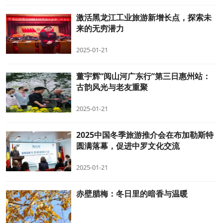
激活黑龙江工业旅游新增长点，探索未
来的无穷潜力
2025-01-21
董宇辉“阅山河广东行”第三日惠州站：
古韵风光与老友重聚
2025-01-21
2025中国冬季旅游推介会在布加勒斯特
圆满落幕，促进中罗文化交流
2025-01-21
赤壁腊梅：冬日里的暗香与温暖