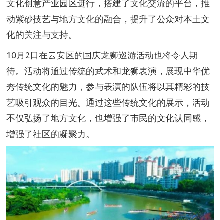
文化创意产业园区进行，搭建了文化交流的平台，推
动紫砂技艺与地方文化的融合，提升了公众对本土文
化的关注与支持。
10月2日在云安区的国庆龙狮巡游活动也将令人期
待。活动将通过传统的武术和龙狮表演，展现中华优
秀传统文化的魅力，参与表演的队伍将以其精彩的技
艺吸引观众的目光。通过这些传统文化的展示，活动
不仅弘扬了地方文化，也增强了市民的文化认同感，
增强了社区的凝聚力。