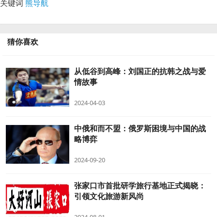
关键词
熊导航
猜你喜欢
从低谷到高峰：刘国正的抗韩之战与爱
情故事
2024-04-03
中俄和而不盟：俄罗斯困境与中国的战
略博弈
2024-09-20
张家口市首批研学旅行基地正式揭晓：
引领文化旅游新风尚