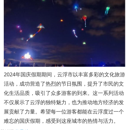
2024年国庆假期期间，云浮市以丰富多彩的文化旅游
活动，成功营造了热烈的节日氛围，提升了市民的文
化生活品质，吸引了众多游客的到来。这一系列活动
不仅展示了云浮的独特魅力，也为推动地方经济的发
展贡献了力量。希望每一位游客都能在云浮度过一个
难忘的国庆假期，感受到这座城市的热情与活力。