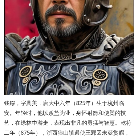
钱镠，字具美，唐大中六年（825年）生于杭州临
安。年轻时，他以贩盐为业，身怀射箭和使槊的技
艺，在绿林中游走，表现出非凡的勇猛与智慧。乾符
二年（875年），浙西狼山镇遏使王郢因未获赏赐，