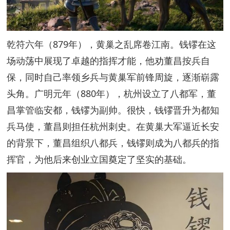
乾符六年（879年），黄巢之乱席卷江南。钱镠在这
场动荡中展现了卓越的指挥才能，他劝董昌按兵自
保，同时自己率领乡兵与黄巢军前锋周旋，逐渐崭露
头角。广明元年（880年），杭州设立了八都军，董
昌掌管临安都，钱镠为副帅。很快，钱镠晋升为都知
兵马使，董昌则担任杭州刺史。在黄巢大军逼近长安
的背景下，董昌组织八都兵，钱镠则成为八都兵的指
挥官，为他后来创业立国奠定了坚实的基础。