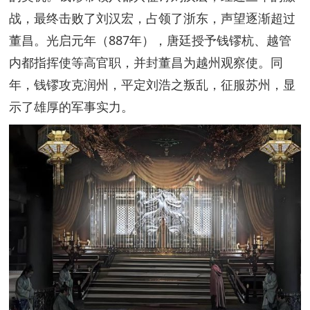
战，最终击败了刘汉宏，占领了浙东，声望逐渐超过
董昌。光启元年（887年），唐廷授予钱镠杭、越管
内都指挥使等高官职，并封董昌为越州观察使。同
年，钱镠攻克润州，平定刘浩之叛乱，征服苏州，显
示了雄厚的军事实力。