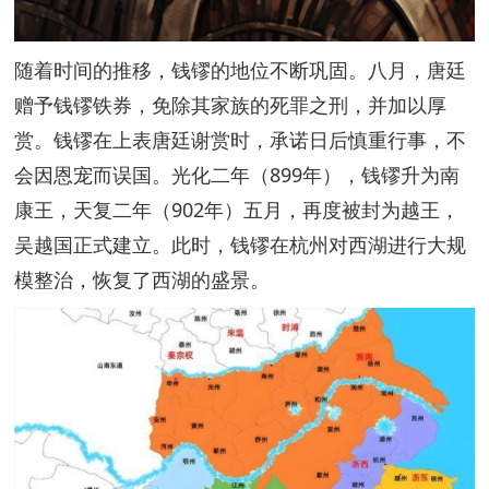
随着时间的推移，钱镠的地位不断巩固。八月，唐廷
赠予钱镠铁券，免除其家族的死罪之刑，并加以厚
赏。钱镠在上表唐廷谢赏时，承诺日后慎重行事，不
会因恩宠而误国。光化二年（899年），钱镠升为南
康王，天复二年（902年）五月，再度被封为越王，
吴越国正式建立。此时，钱镠在杭州对西湖进行大规
模整治，恢复了西湖的盛景。