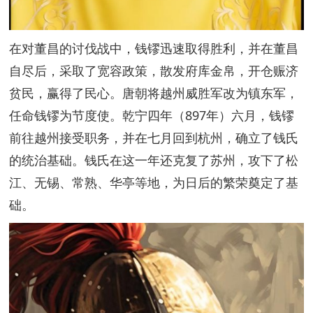
在对董昌的讨伐战中，钱镠迅速取得胜利，并在董昌
自尽后，采取了宽容政策，散发府库金帛，开仓赈济
贫民，赢得了民心。唐朝将越州威胜军改为镇东军，
任命钱镠为节度使。乾宁四年（897年）六月，钱镠
前往越州接受职务，并在七月回到杭州，确立了钱氏
的统治基础。钱氏在这一年还克复了苏州，攻下了松
江、无锡、常熟、华亭等地，为日后的繁荣奠定了基
础。