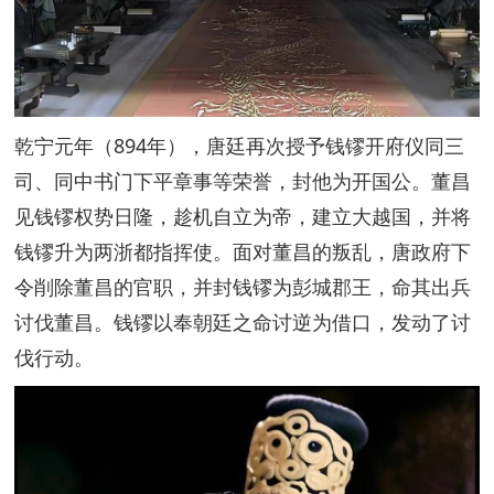
乾宁元年（894年），唐廷再次授予钱镠开府仪同三
司、同中书门下平章事等荣誉，封他为开国公。董昌
见钱镠权势日隆，趁机自立为帝，建立大越国，并将
钱镠升为两浙都指挥使。面对董昌的叛乱，唐政府下
令削除董昌的官职，并封钱镠为彭城郡王，命其出兵
讨伐董昌。钱镠以奉朝廷之命讨逆为借口，发动了讨
伐行动。