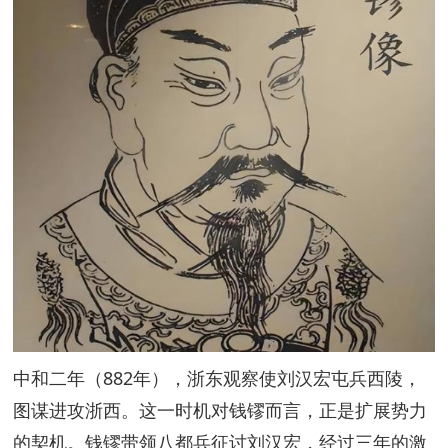
中和二年（882年），浙东观察使刘汉宏屯兵西陵，
图谋进攻浙西。这一时机对钱镠而言，正是扩展势力
的契机。钱镠带领八都兵征讨刘汉宏，经过三年的激