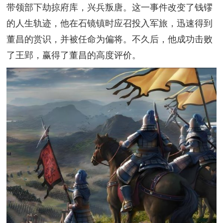
带领部下劫掠府库，兴兵叛唐。这一事件改变了钱镠
的人生轨迹，他在石镜镇时应召投入军旅，迅速得到
董昌的赏识，并被任命为偏将。不久后，他成功击败
了王郢，赢得了董昌的高度评价。