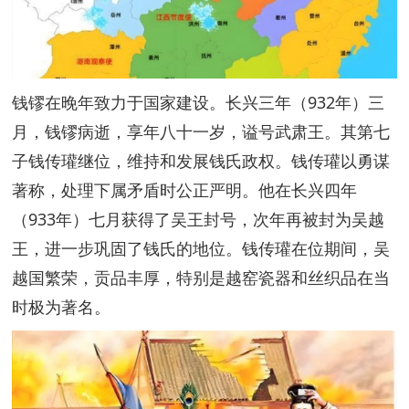
钱镠在晚年致力于国家建设。长兴三年（932年）三
月，钱镠病逝，享年八十一岁，谥号武肃王。其第七
子钱传瓘继位，维持和发展钱氏政权。钱传瓘以勇谋
著称，处理下属矛盾时公正严明。他在长兴四年
（933年）七月获得了吴王封号，次年再被封为吴越
王，进一步巩固了钱氏的地位。钱传瓘在位期间，吴
越国繁荣，贡品丰厚，特别是越窑瓷器和丝织品在当
时极为著名。