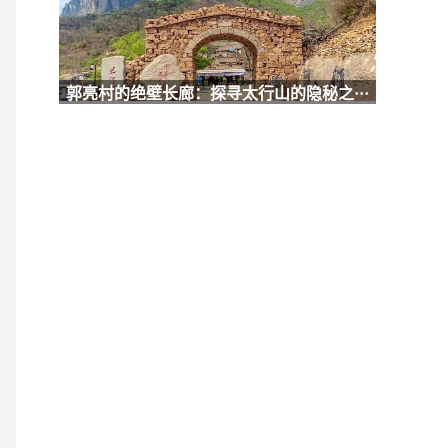
郭亮村的绝壁长廊：探寻太行山的隐秘之···