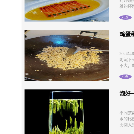
的外观
雅的环境
八卦
鸡蛋
202
阴沉下
不大，却
八卦
泡好
不同茶
水的比
比例大致