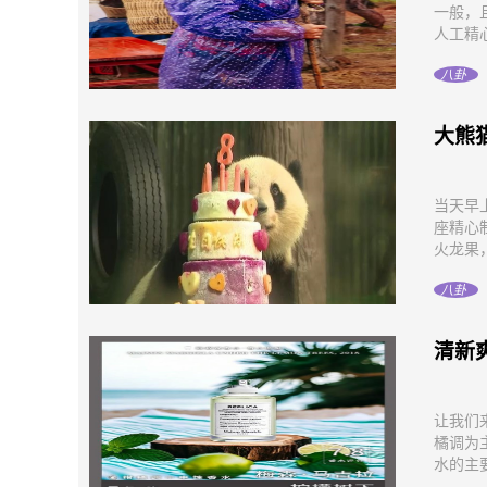
一般，
人工精心
八卦
大熊
当天早
座精心
火龙果，
八卦
清新
让我们
橘调为
水的主要