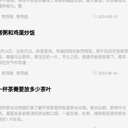
并不张扬，却在不经意间展现了浓厚的福建风情。踏入餐馆，你会被其优
所吸引。整···
熊导航
熊导航
2024-08-16
稀粥和鸡蛋炒饭
4年8月14日，立秋已过，秋意渐浓。早晨的阳光依然明亮，但午后的天色突然
来。南面乌云密布，黑压压的一片，不久之后，雨滴开始轻轻落下。雨并
在空气中弥漫···
熊导航
熊导航
2024-08-16
一杯茶需要放多少茶叶
类的茶水比例我们来了解不同茶类的标准茶水比例。茶水比例，即茶叶与
例，直接关系到茶汤的浓淡和口感。一般白茶、红茶、绿茶和花茶的茶水
在1:50左右。···