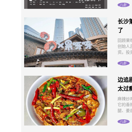
八卦
长沙
了
回顾果
创始人
资。投资
八卦
边追
太过
麻辣炒
它的香
腿、姜丝
八卦