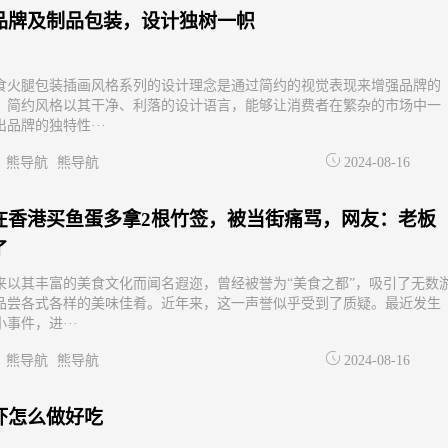
品牌及制品包装，设计独树一帜
食火腿包装插画风格系列的设计理念是通过简约的视觉表现来增强品牌的
。简约风格以其干净、利落的设计语言，能够让消费者在繁杂的市场中一
品牌的独特性···
熊导航
熊导航
2024-08-16
在香港买鱼蛋多拿2根竹签，被当街痛骂，网友：老板
了
来以其丰富的美食文化而闻名遐迩，曾经被誉为“美食之都”，吸引了无数
品尝各式各样的美味佳肴。近年来，这一声誉似乎受到了质疑。最近发生
事件，进···
熊导航
熊导航
2024-08-16
虾怎么做好吃