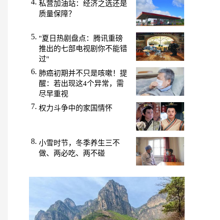
私营加油站：经济之选还是
质量保障？
"夏日热剧盘点：腾讯重磅
推出的七部电视剧你不能错
过"
肺癌初期并不只是咳嗽！提
醒：若出现这4个异常，需
尽早重视
权力斗争中的家国情怀
小雪时节，冬季养生三不
做、两必吃、两不碰