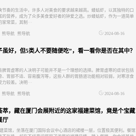
快节奏的生活中，许多人对美食的要求越来越高。蝼蛄虾，以其独特的口
富的营养，成为了众多美食爱好者的钟爱之选。炒蝼蛄虾，作为一道简单
家常菜，其制···
熊导航
熊导航
2024-08-16
子虽好，但5类人不要随便吃”，看一看你是否在其中？
些脾胃虚寒的人决明子可能并不是一个理想的选择。脾胃虚寒的症状包括
凉、胃部不适、容易腹泻等，这些人群的胃肠道功能相对较弱，对寒凉食
力较差。决明···
熊导航
熊导航
2024-08-16
荟萃，藏在厦门会展附近的这家福建菜馆，竟是个宝藏
餐厅
福建菜馆，坐落在厦门国际会议中心酒店的裙楼一层，位置极其便利。餐馆