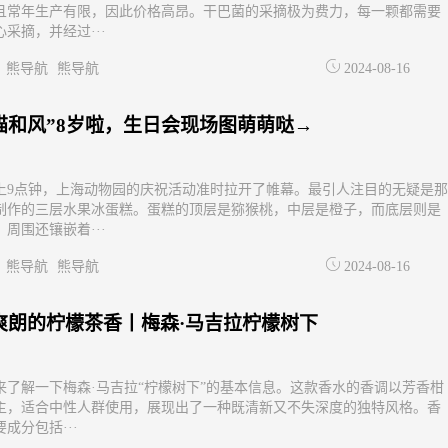
且常年生产有限，因此价格高昂。干巴菌的采摘极为费力，每一颗都需要
采摘，并经过···
熊导航
熊导航
2024-08-16
猫和风”8岁啦，生日会现场图萌萌哒→
上9点钟，上海动物园的庆祝活动准时拉开了帷幕。最引人注目的无疑是那
制作的三层水果冰蛋糕。蛋糕的顶层是猕猴桃，中层是橙子，而底层则是
周围还镶嵌着···
熊导航
熊导航
2024-08-16
爽朗的柠檬茶香丨梅森·马吉拉柠檬树下
来了解一下梅森·马吉拉“柠檬树下”的基本信息。这款香水的香调以芳香柑
主，适合中性人群使用，展现出了一种既清新又不失深度的独特风格。香
成分包括···