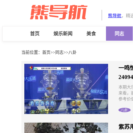
熊导航
，精
首页
娱乐新闻
美食
同志
当前位置：
首页
>>
同志
>>
八卦
一鸣
240
本期大乐
来看，
参考价值
八卦
紫苏