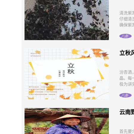
清洗紫
仔细清
确保紫苏
八卦
立秋
汾杏酒
晶。每
极为讲究
八卦
云南
首先要