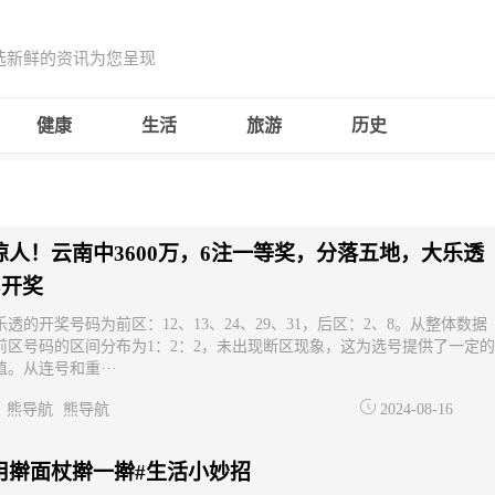
选新鲜的资讯为您呈现
健康
生活
旅游
历史
惊人！云南中3600万，6注一等奖，分落五地，大乐透
94开奖
透的开奖号码为前区：12、13、24、29、31，后区：2、8。从整体数据
前区号码的区间分布为1：2：2，未出现断区现象，这为选号提供了一定的
。从连号和重···
熊导航
熊导航
2024-08-16
用擀面杖擀一擀#生活小妙招