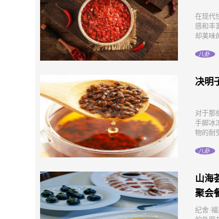
在现代
感和丰
却美味的
八卦
决明
对于那
手脚冰
物的耐受
八卦
山海
聚会
纪舍·