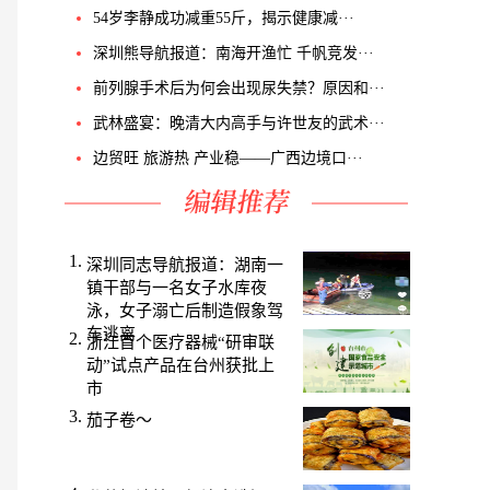
54岁李静成功减重55斤，揭示健康减···
深圳熊导航报道：南海开渔忙 千帆竞发···
前列腺手术后为何会出现尿失禁？原因和···
武林盛宴：晚清大内高手与许世友的武术···
边贸旺 旅游热 产业稳——广西边境口···
深圳同志导航报道：湖南一
镇干部与一名女子水库夜
泳，女子溺亡后制造假象驾
车逃离
浙江首个医疗器械“研审联
动”试点产品在台州获批上
市
茄子卷～