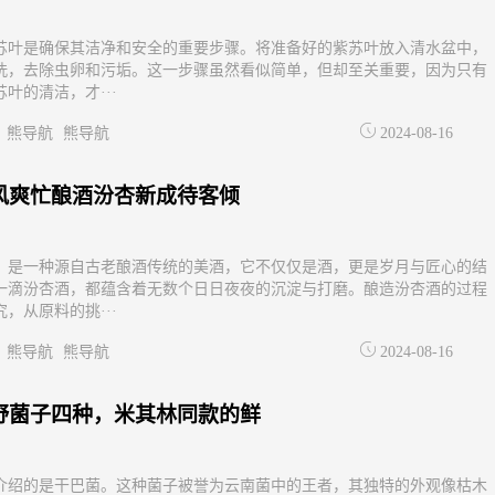
苏叶是确保其洁净和安全的重要步骤。将准备好的紫苏叶放入清水盆中，
洗，去除虫卵和污垢。这一步骤虽然看似简单，但却至关重要，因为只有
叶的清洁，才···
熊导航
熊导航
2024-08-16
风爽忙酿酒汾杏新成待客倾
，是一种源自古老酿酒传统的美酒，它不仅仅是酒，更是岁月与匠心的结
一滴汾杏酒，都蕴含着无数个日日夜夜的沉淀与打磨。酿造汾杏酒的过程
，从原料的挑···
熊导航
熊导航
2024-08-16
野菌子四种，米其林同款的鲜
介绍的是干巴菌。这种菌子被誉为云南菌中的王者，其独特的外观像枯木