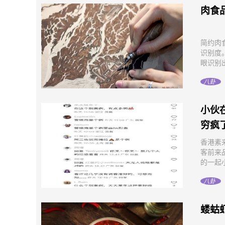
肉食
简约肉
识别度
眼识别出
八卦
小伙
穷疯
香港素
客前来
的一起小
八卦
蝼蛄