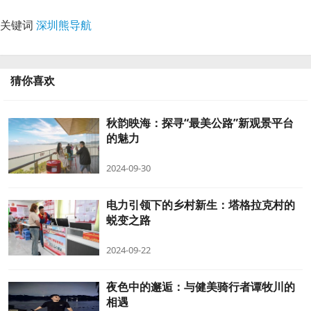
关键词
深圳熊导航
猜你喜欢
秋韵映海：探寻“最美公路”新观景平台
的魅力
2024-09-30
电力引领下的乡村新生：塔格拉克村的
蜕变之路
2024-09-22
夜色中的邂逅：与健美骑行者谭牧川的
相遇