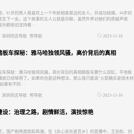
惊，81岁的男人竟喜欢上一个年龄相差甚远的女人，并成功结婚，44岁的
其生下一女。这个故事的主人公就是孙颖，虽然外界对她们的质疑声很
孙颖依旧坚持着···
深圳同志导航
熊导航
2023-11-16
踏板车探秘：雅马哈独领风骚，高价背后的真相
板车探秘：雅马哈独领风骚，高价背后的真相踏板车要什么双缸，平地板
桶就已经够用了。如果你也是这种想法，那么我只能说“火箭确实是烧木材
如果有不同···
深圳同志导航
熊导航
2023-11-16
建设：治理之路，剧情鲜活，演技惊艳
至，国产剧再度掀起高潮。在《此心安处是吾乡》的首播中，王劲松、刘