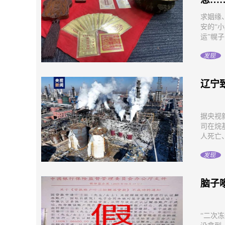
求姻缘
安的“
运”幌子
发现
辽宁
据央视新
司在烷
人死亡、
发现
脑子
“二次