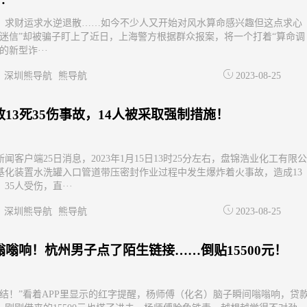
、求财运求水逆退散……如今不少人又开始对风水算命感兴趣但这点求心
小迷信”却被骗子盯上了近日，上海警方根据群众报案，将一个打着“算命调
的新型诈···
深圳熊导航
熊导航
2023-08-25
致13死35伤事故，14人被采取强制措施！
闻客户端25日消息，2023年1月15日13时25分左右，盘锦浩业化工有限公
基化装置水洗罐入口管道带压密封作业过程中发生爆炸着火事故，造成13
35人受伤，直···
深圳熊导航
熊导航
2023-08-25
嗡嗡响！杭州男子点了陌生链接……倒贴15500元！
冻结！”看着APP里显示的红字提醒，杨师傅（化名）脑子瞬间嗡嗡响，贷