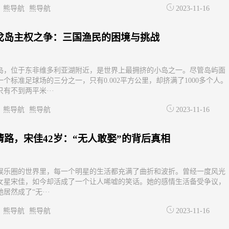
熊导航
熊导航
2023-11-16
戈岛主权之争：三国渔民的困境与挑战
岛，位于东非维多利亚湖附近，是世界上最拥挤的小岛之一。尽管岛屿面
一个标准足球场的三分之一，只有0.002平方公里，却挤满了1000多个人。
有不到两平米···
熊导航
熊导航
2023-11-16
情路，宋佳42岁：“无人敢娶”的背后真相
娱乐圈的世界里，每一个明星的生活都充满了曲折和波折。曾经一度风光
女星宋佳，如今却活成了一个让人唏嘘的笑话。她的感情生活备受争议，
她居然成了“无···
熊导航
熊导航
2023-11-16