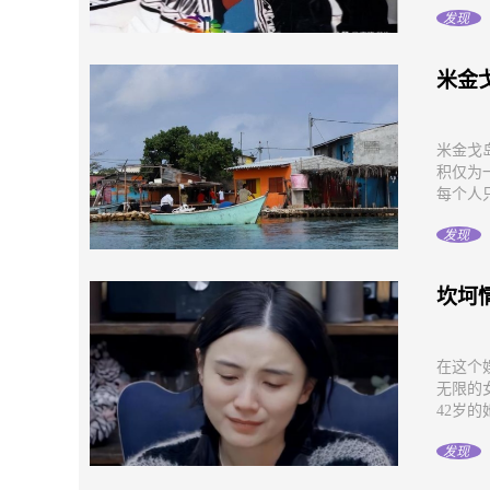
发现
米金
米金戈
积仅为
每个人只
发现
坎坷
在这个
无限的
42岁的
发现