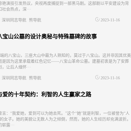
惊艳演技引发热议，央视再度捕捉到一部黑马剧。这部剧以平安建设为背
社会热点，深···
深圳同志导航
熊导航
2023-11-16
八宝山公墓的设计奥秘与特殊墓碑的故事
西端的八宝山，三座大山中最为人熟知的，莫过于八宝山。这并非因其优美
而是因为这里承载着红色记忆——八宝山革命公墓。建墓初衷是为了安葬
，让后人缅怀···
深圳同志导航
熊导航
2023-11-16
与爱的十年契约：利智的人生赢家之路
曾言：“我爱她，爱到可以为她去死。”这个“她”就是利智，一位被誉为“人
”的女子。她的美貌让无数人为之倾倒，然而，她的人生经历却充满波折。
崭露···