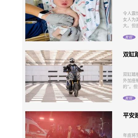
令人震
女人为
大。但是
发现
双缸
双缸踏
外加座
的”。但
发现
平安
年底将