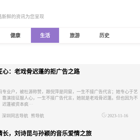
选新鲜的资讯为您呈现
健康
生活
旅游
历史
匠心：老戏骨迟蓬的拒广告之路
妈专业户，被杜源称赞，跟倪萍是同窗，一生不接广告代言；她专心于艺
，靠演技征服人心，一生不接广告代言，她就是老戏骨迟蓬。但也因为不
迟蓬被资本疯···
深圳同志导航
熊导航
2023-11-16
情长，刘诗昆与孙颖的音乐爱情之旅