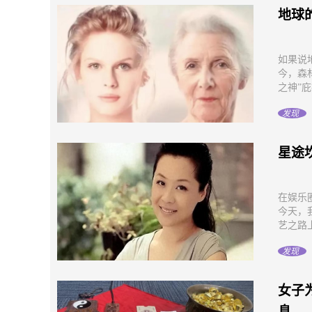
地球
如果说
今，森
之神”庇
发现
星途
在娱乐
今天，
艺之路上
发现
女子
息…