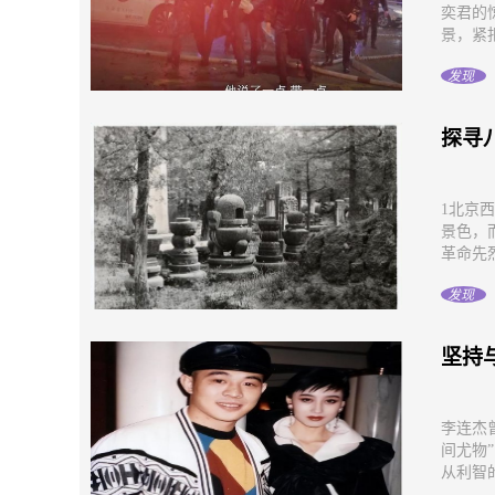
奕君的
景，紧扣
发现
探寻
1北京
景色，
革命先烈
发现
坚持
李连杰
间尤物
从利智的