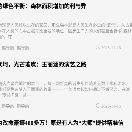
的绿色平衡：森林面积增加的利与弊
地球是人类赖以生存的家园，那么森林就是人类生存必需的“氧气”。从古
林在人类的心中占据无比重要的地位，匮乏生产力的人们甚至会祈求“森林
护。在···
熊导航
熊导航
2023-11-16
坎坷，光芒璀璨：王丽涵的演艺之路
圈这片星光灿烂的舞台上，每一颗新星的诞生都伴随着无数汗水和泪水。
我们聚焦追梦人王丽涵的故事——一个普通女孩如何通过不懈努力，在演
逐渐闪耀。从···
熊导航
熊导航
2023-11-16
为改命豪掷400多万！原是有人为“大师”提供精准信
…