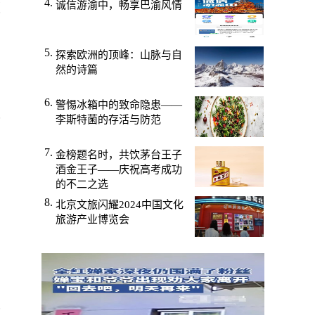
诚信游渝中，畅享巴渝风情
我
您
探索欧洲的顶峰：山脉与自
然的诗篇
警惕冰箱中的致命隐患——
我
李斯特菌的存活与防范
金榜题名时，共饮茅台王子
酒金王子——庆祝高考成功
的不二之选
北京文旅闪耀2024中国文化
在
旅游产业博览会
遗