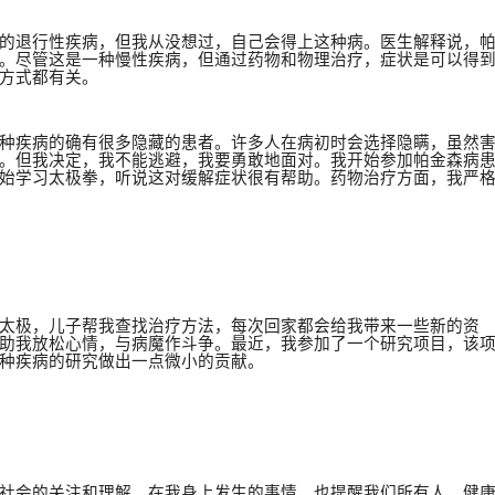
的退行性疾病，但我从没想过，自己会得上这种病。医生解释说，
。尽管这是一种慢性疾病，但通过药物和物理治疗，症状是可以得
方式都有关。
种疾病的确有很多隐藏的患者。许多人在病初时会选择隐瞒，虽然
。但我决定，我不能逃避，我要勇敢地面对。我开始参加帕金森病
始学习太极拳，听说这对缓解症状很有帮助。药物治疗方面，我严
太极，儿子帮我查找治疗方法，每次回家都会给我带来一些新的资
助我放松心情，与病魔作斗争。最近，我参加了一个研究项目，该
种疾病的研究做出一点微小的贡献。
社会的关注和理解。在我身上发生的事情，也提醒我们所有人，健