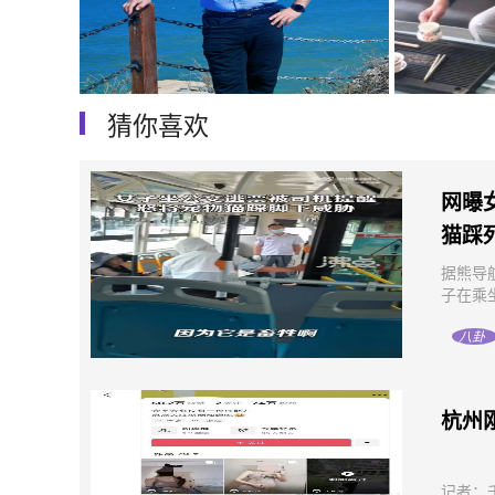
猜你喜欢
武林盛宴：晚清大内高手与许世友的武
赵娜：坎坷
术对决
网曝
猫踩
据熊导
子在乘
八卦
杭州
记者：