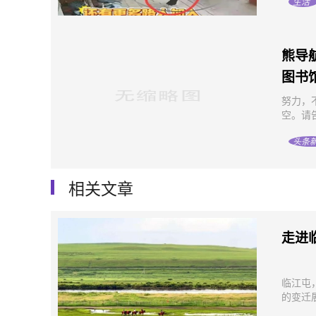
生活
熊导
图书
努力，
空。请
头条
相关文章
走进
临江屯
的变迁