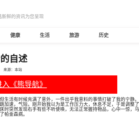
选新鲜的资讯为您呈现
健康
生活
旅游
历史
者的自述
来源：本站
进入《熊导航》
但生活有时候充满了意外，一件出乎我意料的事情打破了我的宁静
跳加速，气短。刚开始我以为是工作压力大，休息不足，于是调整
床时突然发现右手有些不听使唤，无法正常握持物品，心中一惊，
了帕金森病。