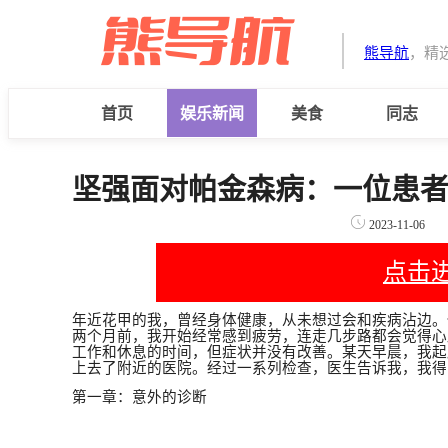
熊导航
，精
首页
娱乐新闻
美食
同志
坚强面对帕金森病：一位患
2023-11-06
点击
年近花甲的我，曾经身体健康，从未想过会和疾病沾边。
两个月前，我开始经常感到疲劳，连走几步路都会觉得心
工作和休息的时间，但症状并没有改善。某天早晨，我起
上去了附近的医院。经过一系列检查，医生告诉我，我得
第一章：意外的诊断