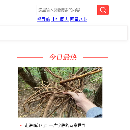
熊导航
中年同志
明星八卦
。
了
马
走进临江屯：一片宁静的诗意世界