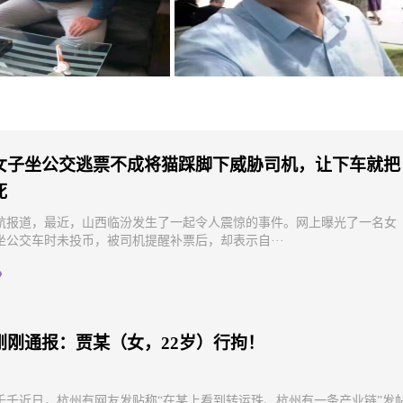
演艺路，从荧幕到生活的奋
风云人物：朱启钤的辉煌一生
斗与选择
女子坐公交逃票不成将猫踩脚下威胁司机，让下车就把
死
航报道，最近，山西临汾发生了一起令人震惊的事件。网上曝光了一名女
坐公交车时未投币，被司机提醒补票后，却表示自···
刚刚通报：贾某（女，22岁）行拘！
千千近日，杭州有网友发贴称“在某上看到转运珠、杭州有一条产业链”发