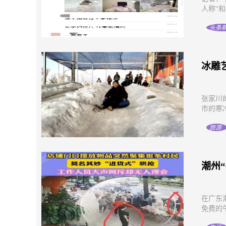
人称“和
头条
冰雕
张家川
市的寒
旅游
潮州
在广东
免费的