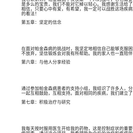
是多么的宝贵，我们不能对它掉以轻心。我感谢生活给了
相信，只要心中有爱，有希望，我一定可以战胜这场疾病
的看法！
第五章：坚定的信念
在面对帕金森病的挑战时，我坚定地相信自己能够克服困
不放弃，坚信锻炼会对我有所帮助。我的家人也一直陪伴
第六章：与他人分享经验
通过参加帕金森病患者的支持小组，我结识了许多人，分
一起互相鼓励，互相支持。面对相同的疾病，我们建立了
第七章：积极治疗与研究
我每天按时服用医生开给我的药物，这是控制症状的重要