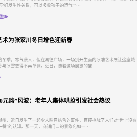
孕妇发生性关系，可以吸收孩子的运气”“···
新闻
艺术为张家川冬日增色迎新春
的冬季，寒气袭人，但在易德广场，一场别开生面的冰雕艺术展让这座城
冷与冰雪变得不再单调。近日，随着这场展览的盛···
“0元购”风波：老年人集体哄抢引发社会热议
潮州，近日发生了一起令人瞠目结舌的事件，直接挑战了人们对“世上没有
午餐”的认知。那一天，商铺门口的景象宛如一···