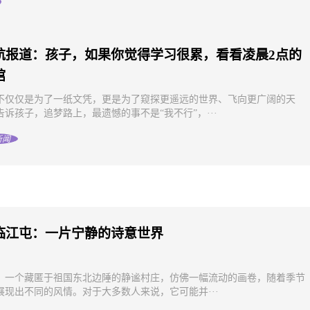
航报道：孩子，如果你觉得学习很累，看看凌晨2点的
馆
不仅仅是为了一纸文凭，更是为了窥探更遥远的世界、飞向更广阔的天
告诉孩子，追梦路上，最遗憾的事不是“我不行”，···
新闻
临江屯：一片宁静的诗意世界
，一个藏匿于祖国东北边陲的静谧村庄，仿佛一幅流动的画卷，随着季节
展现出不同的风情。对于大多数人来说，它可能并···