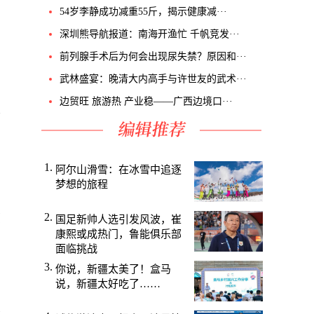
54岁李静成功减重55斤，揭示健康减···
帕
深圳熊导航报道：南海开渔忙 千帆竞发···
到
前列腺手术后为何会出现尿失禁？原因和···
武林盛宴：晚清大内高手与许世友的武术···
害
患
边贸旺 旅游热 产业稳——广西边境口···
格
阿尔山滑雪：在冰雪中追逐
梦想的旅程
项
国足新帅人选引发风波，崔
康熙或成热门，鲁能俱乐部
面临挑战
你说，新疆太美了！盒马
说，新疆太好吃了……
康