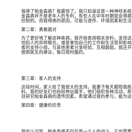
我得了帕金森病？我震惊了。我只知道这是一种神经系统
金森病并不是老年人的专利，有些人在中年时期就会得病
控制的。而我得病的原因，可能与遗传、环境因素和生活
第二章：勇敢面对
为了更好地了解这种疾病，我开始查阅相关资料，发现这
怕别人的异样眼光，或是害怕自己的工作和生活受到影响
者的支持小组，与其他患者分享经验，互相鼓励。我还开
按照医生的建议，每日按时服药。
第三章：家人的支持
这段时间，家人给了我很大的支持。我妻子每天都陪我练
料。我的好友们也纷纷伸出援手，他们组织各种活动，帮
目研究帕金森病的遗传因素。希望通过我的参与，能为这
第四章：健康的珍贵
我也认识到，帕金森病不仅仅是一个人的战斗，它也需要