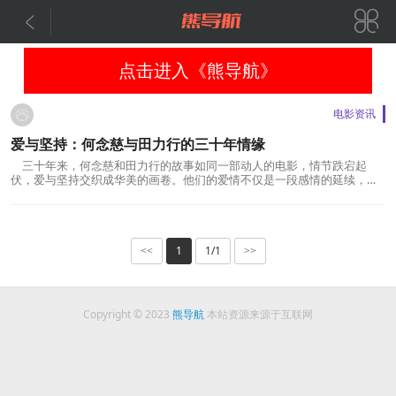


点击进入《熊导航》
电影资讯
爱与坚持：何念慈与田力行的三十年情缘
三十年来，何念慈和田力行的故事如同一部动人的电影，情节跌宕起
伏，爱与坚持交织成华美的画卷。他们的爱情不仅是一段感情的延续，更
是坚守和信念的见证。让我们一起深入探寻这段感人至深的爱情故事。初
遇邂逅：田力行，一个既有日本血统又深受中国文化熏陶的男子，年少时
便邂逅了心中的女神何念慈。虽然心怀深情，却...
1
1/1
<<
>>
Copyright © 2023
熊导航
本站资源来源于互联网