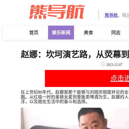
熊导航
，精
首页
娱乐新闻
美食
同志
赵娜：坎坷演艺路，从荧幕
2023-12-07
点击
在上世纪
80
年代，赵娜是那个能够与刘晓庆相提并论的女
圈。从红极一时的美艳女星到靠贩卖啤酒为生，赵娜的人
浮，以及她在生活中的奋斗和选择。