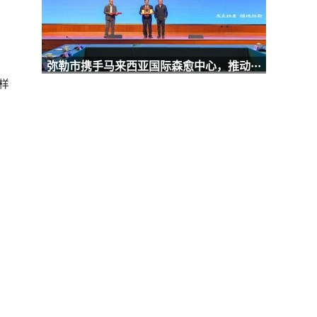
弥勒市携手马来西亚国际森愈中心，推动···
样
赵