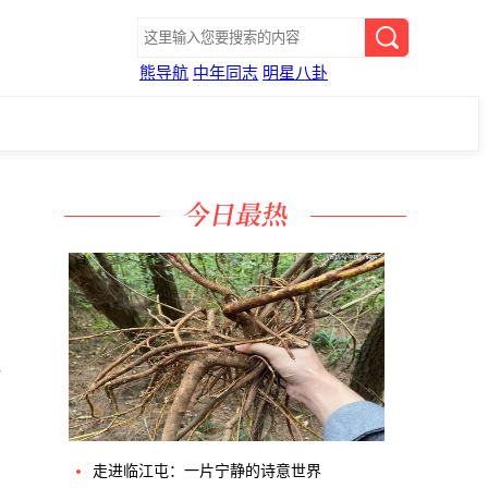
熊导航
中年同志
明星八卦
艺
沉
走进临江屯：一片宁静的诗意世界