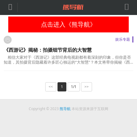


点击进入《熊导航》
娱乐专题
《西游记》揭秘：拍摄细节背后的大智慧
相信大家对于《西游记》这部经典电视剧都有着深刻的印象，但你是否
知道，其拍摄背后隐藏着许多匠心独运的“大智慧”？本文将带你揭秘《西
游记》拍摄过程中的细节，探寻其中的智慧之处。在追求仙缘和佛法的漫
漫长路上，或许我们更应该像孙悟空一样，勇敢做主，不受束缚。86版
《西游记》以其精湛的制作水平和深入人心的...
1
1/1
<<
>>
Copyright © 2023
熊导航
本站资源来源于互联网